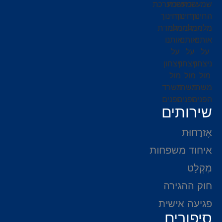
שירותים
אֶזרָחוּת
איחוד משפחות
מִקְלָט
חוק ההגירה
פגיעה אישית
סיפורים