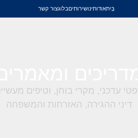
בַּיִת
אודותינו
שירותים
בלוג
צור קשר
דריכים ומאמרים
טי עדכני, מקרי בוחן, וטיפים מעשי
דיני ההגירה, האזרחות והמשפחה