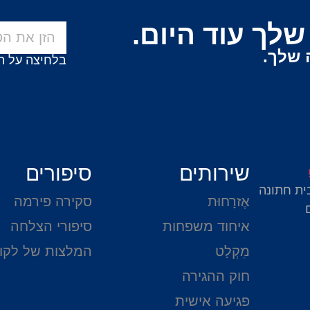
לך עוד היום.
 שלך.
בלחיצה על ה
שירותים
סיפורים
ית חתונה
אֶזרָחוּת
סקירה פירמה
איחוד משפחות
סיפורי הצלחה
מִקְלָט
המלצות של לקו
חוק ההגירה
פגיעה אישית