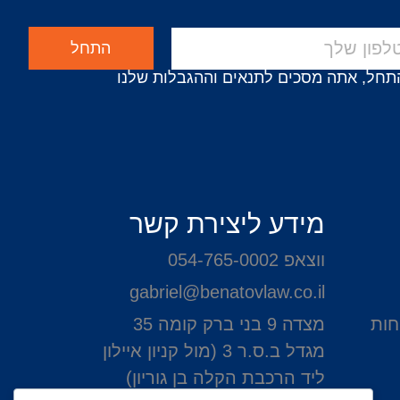
התחל
תחל, אתה מסכים לתנאים וההגבלות שלנו
מידע ליצירת קשר
ווצאפ 054-765-0002
gabriel@benatovlaw.co.il
חות
מצדה 9 בני ברק קומה 35
מגדל ב.ס.ר 3 (מול קניון איילון
ליד הרכבת הקלה בן גוריון)