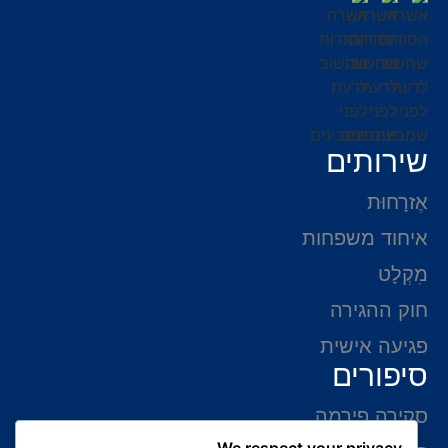
שירותים
אֶזרָחוּת
איחוד משפחות
מִקְלָט
חוק ההגירה
פגיעה אישית
סיפורים
סקירה פירמה