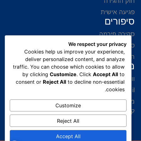
חוק ההגירה
פגיעה אישית
סיפורים
סקירה פירמה
We respect your privacy
סיפורי הצלחה
Cookies help us improve your experience,
המלצות של לקוחות
deliver personalized content, and analyze
מידע ליצירת קשר
traffic. You can choose which cookies to allow
by clicking
Customize
. Click
Accept All
to
ווצאפ 054-765-0002
consent or
Reject All
to decline non-essential
cookies.
gabriel@benatovlaw.co.il
מצדה 9 בני ברק קומה 35 מגדל ב.ס.ר 3 (מול
Customize
קניון איילון ליד הרכבת הקלה בן גוריון)
Reject All
Accept All