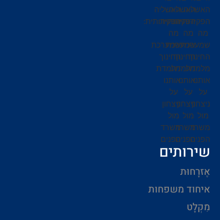
שירותים
אֶזרָחוּת
איחוד משפחות
מִקְלָט