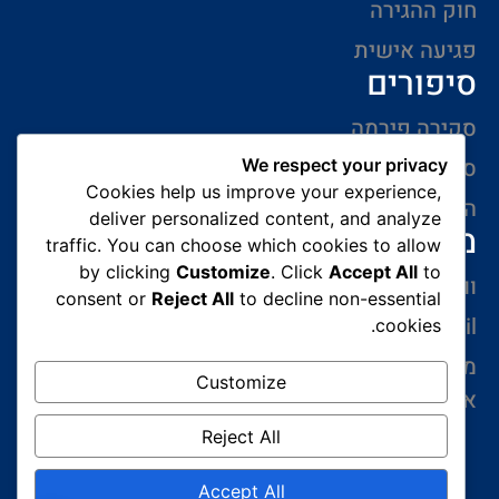
חוק ההגירה
פגיעה אישית
סיפורים
סקירה פירמה
סיפורי הצלחה
We respect your privacy
Cookies help us improve your experience,
המלצות של לקוחות
deliver personalized content, and analyze
מידע ליצירת קשר
traffic. You can choose which cookies to allow
by clicking
Customize
. Click
Accept All
to
ווצאפ 054-765-0002
consent or
Reject All
to decline non-essential
gabriel@benatovlaw.co.il
cookies.
מצדה 9 בני ברק קומה 35 מגדל ב.ס.ר 3 (מול קניון
Customize
איילון ליד הרכבת הקלה בן גוריון)
Reject All
Accept All