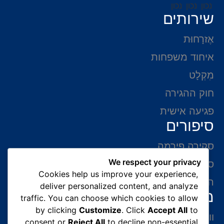
שירותים
אֶזרָחוּת
איחוד משפחות
מִקְלָט
חוק ההגירה
פגיעה אישית
סיפורים
סקירה פירמה
We respect your privacy
סיפורי הצלחה
Cookies help us improve your experience,
המלצות של לקוחות
deliver personalized content, and analyze
מידע ליצירת קשר
traffic. You can choose which cookies to allow
by clicking
Customize
. Click
Accept All
to
ווצאפ 054-765-0002
consent or
Reject All
to decline non-essential