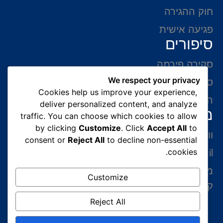
חוק ההגירה
פגיעה אישית
סיפורים
סקירה פירמה
We respect your privacy
סיפורי הצלחה
Cookies help us improve your experience,
המלצות של לקוחות
deliver personalized content, and analyze
מידע ליצירת קשר
traffic. You can choose which cookies to allow
by clicking
Customize
. Click
Accept All
to
ווצאפ 054-765-0002
consent or
Reject All
to decline non-essential
cookies.
gabriel@benatovlaw.co.il
מצדה 9 בני ברק קומה 35 מגדל ב.ס.ר 3 (מול
Customize
קניון איילון ליד הרכבת הקלה בן גוריון)
Reject All