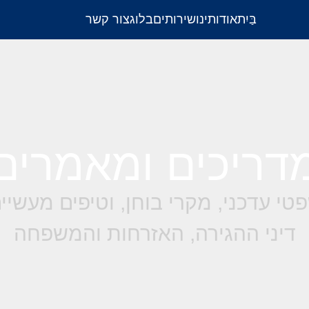
בַּיִת
אודותינו
שירותים
בלוג
צור קשר
דריכים ומאמרים
טי עדכני, מקרי בוחן, וטיפים מעשי
דיני ההגירה, האזרחות והמשפחה