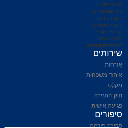
שירותים
אֶזרָחוּת
איחוד משפחות
מִקְלָט
חוק ההגירה
פגיעה אישית
סיפורים
סקירה פירמה