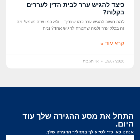
כיצד להגיש ערר לבית הדין לעררים
בקלות?
למה חשוב להגיש ערר כמו שצריך – ולא כמו שזה נשמע! מה
זה בכלל ערר ולמה שתטרח להגיש אחד? נניח
קרא עוד »
19/07/2026
אין תגובות
התחל את מסע ההגירה שלך עוד
היום.
אנחנו כאן כדי לסייע לך בתהליך ההגירה שלך.