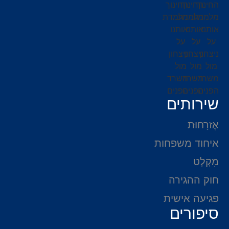
שירותים
אֶזרָחוּת
איחוד משפחות
מִקְלָט
חוק ההגירה
פגיעה אישית
סיפורים