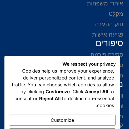
איחוד משפחות
מִקְלָט
חוק ההגירה
פגיעה אישית
סיפורים
סקירה פירמה
We respect your privacy
סיפורי הצלחה
Cookies help us improve your experience,
המלצות של לקוחות
deliver personalized content, and analyze
מידע ליצירת קשר
traffic. You can choose which cookies to allow
by clicking
Customize
. Click
Accept All
to
ווצאפ 054-765-0002
consent or
Reject All
to decline non-essential
cookies.
gabriel@benatovlaw.co.il
מצדה 9 בני ברק קומה 35 מגדל ב.ס.ר 3 (מול
Customize
קניון איילון ליד הרכבת הקלה בן גוריון)